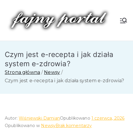
Przejdź
do
treści
Fa
jn
Czym jest e-recepta i jak działa
y
system e-zdrowia?
P
Strona główna
Newsy
Czym jest e-recepta i jak działa system e-zdrowia?
or
tal
Autor:
Wiśniewski Damian
Opublikowano
1 czerwca, 2026
do
Opublikowano w
Newsy
Brak komentarzy
Czym