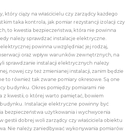
pomiary
 który ciąży na właścicielu czy zarządcy każdego
elektryczne
do
m taka kontrola, jak pomiar rezystancji izolacji czy
ubezpieczeni
h, to kwestia bezpieczeństwa, która nie powinna
w
edy należy sprawdzać instalacje elektryczne.
Białystok?
 elektrycznej powinna uwzględniać jej rodzaj,
 konserwacji oraz wpływ warunków zewnętrznych, na
yli sprawdzanie instalacji elektrycznych należy
j, nowej czy też zmienianej instalacji, zanim będzie
e to również tak zwane pomiary okresowe. Są one
dcy budynku. Okres pomiędzy pomiarami nie
na z kwestii, o której warto pamiętać, bowiem
budynku. Instalacje elektryczne powinny być
a bezpieczeństwa użytkowania i wychwycenia
 gestii dobrej woli zarządcy czy właściciela obiektu
awa. Nie należy zaniedbywać wykonywania pomiarów