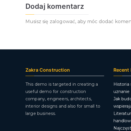
Dodaj komentarz
Musisz się
zalogować
, aby móc dodać komen
Zakra Construction
Recent 
This demo is targeted in creating a
Historia
useful demo for construction
uznanie 
company, engineers, architects,
Jak bud
interior designs and also for small to
wspieraj
large business.
Literatu
handlo
Najczęst