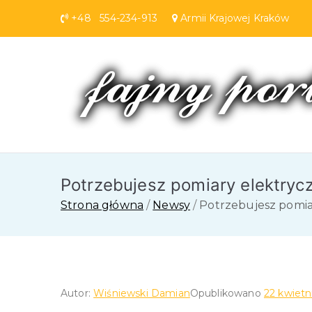
Przejdź
+48 554-234-913
Armii Krajowej Krakó
do
treści
Potrzebujesz pomiary elektryc
Strona główna
Newsy
Potrzebujesz pomia
Autor:
Wiśniewski Damian
Opublikowano
22 kwietn