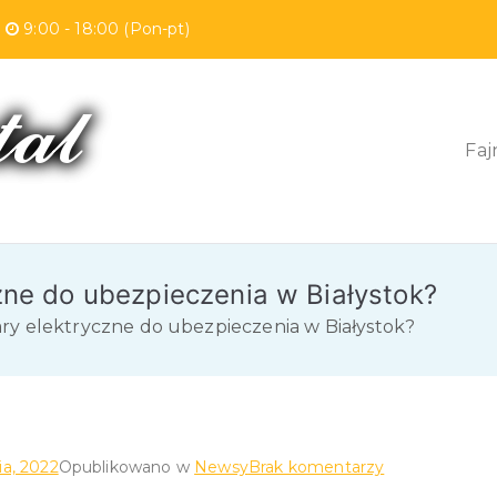
w
9:00 - 18:00 (Pon-pt)
Faj
Fajny Portal
zne do ubezpieczenia w Białystok?
ry elektryczne do ubezpieczenia w Białystok?
do
ia, 2022
Opublikowano w
Newsy
Brak komentarzy
Potrzebujesz