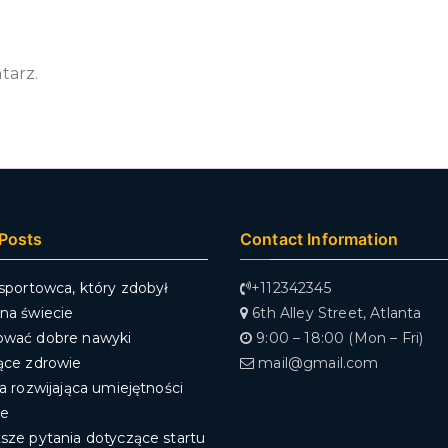
tarz.
Posts
Contact Information
 sportowca, który zdobył
+112342345
na świecie
6th Alley Street, Atlanta
ować dobre nawyki
9:00 – 18:00 (Mon – Fri)
ące zdrowie
mail@gmail.com
ra rozwijająca umiejętności
we
sze pytania dotyczące startu