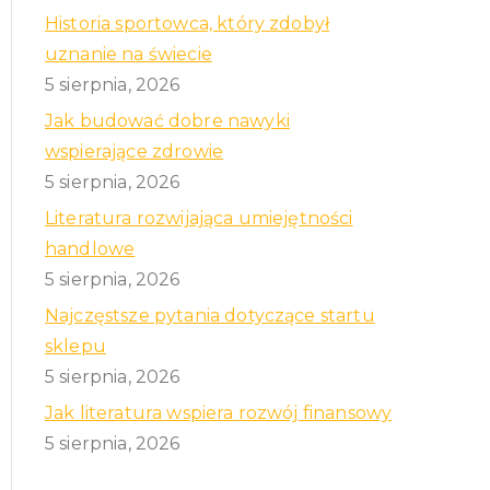
Historia sportowca, który zdobył
uznanie na świecie
5 sierpnia, 2026
a
Jak budować dobre nawyki
wspierające zdrowie
5 sierpnia, 2026
Literatura rozwijająca umiejętności
handlowe
5 sierpnia, 2026
Najczęstsze pytania dotyczące startu
sklepu
5 sierpnia, 2026
Jak literatura wspiera rozwój finansowy
5 sierpnia, 2026