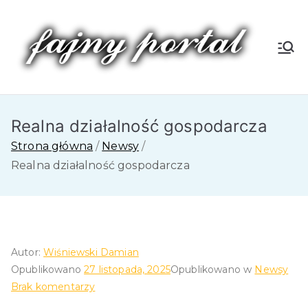
Przejdź
do
treści
Fa
jn
Realna działalność gospodarcza
y
Strona główna
Newsy
P
Realna działalność gospodarcza
or
tal
Autor:
Wiśniewski Damian
Opublikowano
27 listopada, 2025
Opublikowano w
Newsy
do
Brak komentarzy
Realna