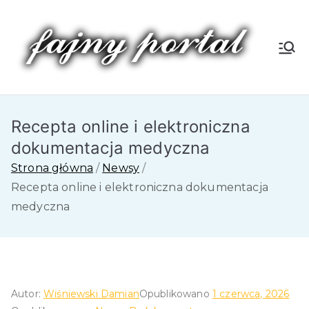
Przejdź
do
treści
Fa
jn
Recepta online i elektroniczna
y
dokumentacja medyczna
P
Strona główna
Newsy
Recepta online i elektroniczna dokumentacja
or
medyczna
tal
Autor:
Wiśniewski Damian
Opublikowano
1 czerwca, 2026