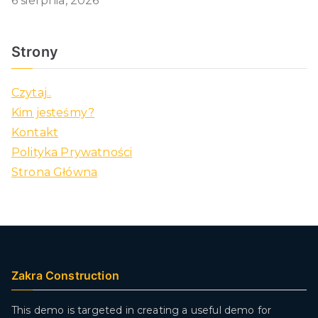
6 sierpnia, 2026
Strony
Czytaj..
Kim jesteśmy?
Kontakt
Polityka Prywatności
Strona Główna
Zakra Construction
This demo is targeted in creating a useful demo for