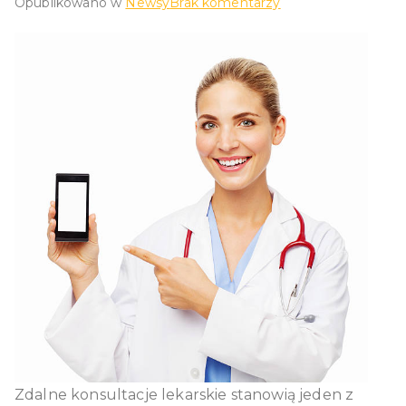
do
Opublikowano w
Newsy
Brak komentarzy
Recepta
online
i
elektroniczna
dokumentacja
medyczna
Zdalne konsultacje lekarskie stanowią jeden z