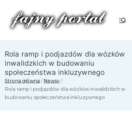
Przejdź
do
treści
Fa
jn
Rola ramp i podjazdów dla wózków
y
inwalidzkich w budowaniu
P
społeczeństwa inkluzywnego
Strona główna
Newsy
or
Rola ramp i podjazdów dla wózków inwalidzkich w
budowaniu społeczeństwa inkluzywnego
tal