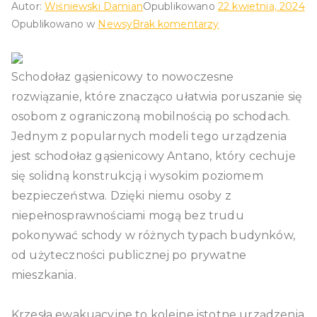
Autor:
Wiśniewski Damian
Opublikowano
22 kwietnia, 2024
do
Opublikowano w
Newsy
Brak komentarzy
Rola
ramp
Schodołaz gąsienicowy to nowoczesne
i
podjazdów
rozwiązanie, które znacząco ułatwia poruszanie się
dla
osobom z ograniczoną mobilnością po schodach.
wózków
Jednym z popularnych modeli tego urządzenia
inwalidzkich
jest schodołaz gąsienicowy Antano, który cechuje
w
się solidną konstrukcją i wysokim poziomem
budowaniu
bezpieczeństwa. Dzięki niemu osoby z
społeczeństwa
niepełnosprawnościami mogą bez trudu
inkluzywnego
pokonywać schody w różnych typach budynków,
od użyteczności publicznej po prywatne
mieszkania.
Krzesła ewakuacyjne to kolejne istotne urządzenia