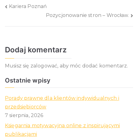
Nawigacja
Kariera Poznań
Pozycjonowanie stron – Wrocław.
wpisu
Dodaj komentarz
Musisz się
zalogować
, aby móc dodać komentarz.
Ostatnie wpisy
Porady prawne dla klientów indywidualnych i
przedsiębiorców
7 sierpnia, 2026
Księgarnia motywacyjna online z inspirującymi
publikacjami