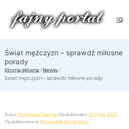
Przejdź
do
treści
Fa
jn
Świat mężczyzn – sprawdź miłosne
y
porady
P
Strona główna
Newsy
Świat mężczyzn – sprawdź miłosne porady
or
tal
Autor:
Wiśniewski Damian
Opublikowano
30 maja, 2023
do
Opublikowano w
Newsy
Brak komentarzy
Świat