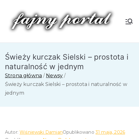
Przejdź
do
treści
Fa
jn
Świeży kurczak Sielski – prostota i
y
naturalność w jednym
P
Strona główna
Newsy
Świeży kurczak Sielski – prostota i naturalność w
or
jednym
tal
Autor:
Wiśniewski Damian
Opublikowano
31 maja, 2026