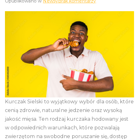
do
Opublikowano w
Newsy
Brak komentarzy
Świeży
kurczak
Sielski
–
prostota
i
naturalność
w
jednym
Kurczak Sielski to wyjątkowy wybór dla osób, które
cenią zdrowie, naturalne jedzenie oraz wysoką
jakość mięsa. Ten rodzaj kurczaka hodowany jest
w odpowiednich warunkach, które pozwalają
zwierzętom na swobodne poruszanie się, dostęp