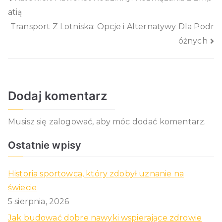
Nawigacja
atią
wpisu
Transport Z Lotniska: Opcje i Alternatywy Dla Podr
óżnych
Dodaj komentarz
Musisz się
zalogować
, aby móc dodać komentarz.
Ostatnie wpisy
Historia sportowca, który zdobył uznanie na
świecie
5 sierpnia, 2026
Jak budować dobre nawyki wspierające zdrowie