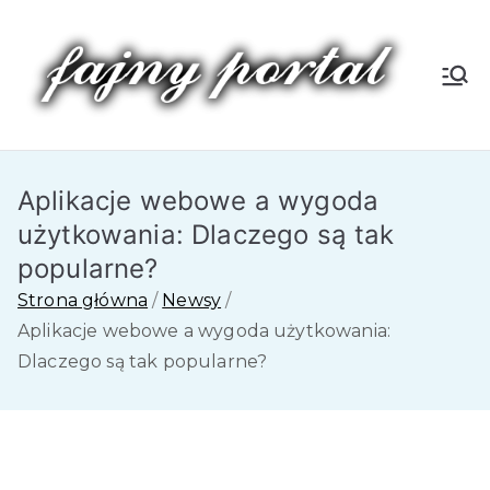
Przejdź
do
treści
Fa
jn
Aplikacje webowe a wygoda
y
użytkowania: Dlaczego są tak
P
popularne?
Strona główna
Newsy
or
Aplikacje webowe a wygoda użytkowania:
Dlaczego są tak popularne?
tal