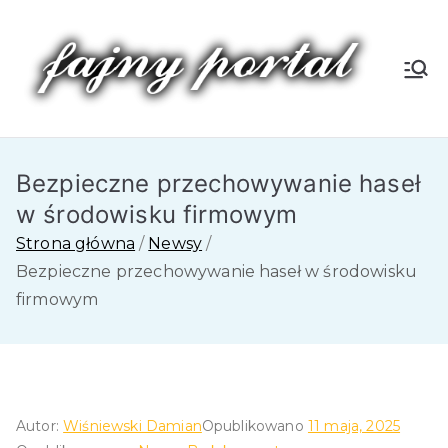
Przejdź
do
treści
Fa
jn
Bezpieczne przechowywanie haseł
y
w środowisku firmowym
P
Strona główna
Newsy
Bezpieczne przechowywanie haseł w środowisku
or
firmowym
tal
Autor:
Wiśniewski Damian
Opublikowano
11 maja, 2025