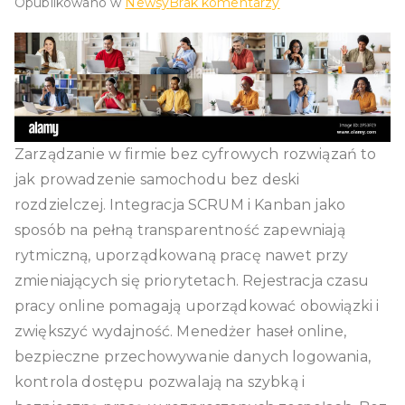
do
Opublikowano w
Newsy
Brak komentarzy
Bezpieczne
przechowywanie
haseł
w
środowisku
firmowym
Zarządzanie w firmie bez cyfrowych rozwiązań to
jak prowadzenie samochodu bez deski
rozdzielczej. Integracja SCRUM i Kanban jako
sposób na pełną transparentność zapewniają
rytmiczną, uporządkowaną pracę nawet przy
zmieniających się priorytetach. Rejestracja czasu
pracy online pomagają uporządkować obowiązki i
zwiększyć wydajność. Menedżer haseł online,
bezpieczne przechowywanie danych logowania,
kontrola dostępu pozwalają na szybką i