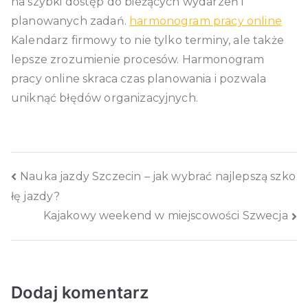
na szybki dostęp do bieżących wydarzeń i
planowanych zadań.
harmonogram pracy online
Kalendarz firmowy to nie tylko terminy, ale także
lepsze zrozumienie procesów. Harmonogram
pracy online skraca czas planowania i pozwala
uniknąć błędów organizacyjnych.
Nawigacja
Nauka jazdy Szczecin – jak wybrać najlepszą szko
łę jazdy?
wpisu
Kajakowy weekend w miejscowości Szwecja
Dodaj komentarz