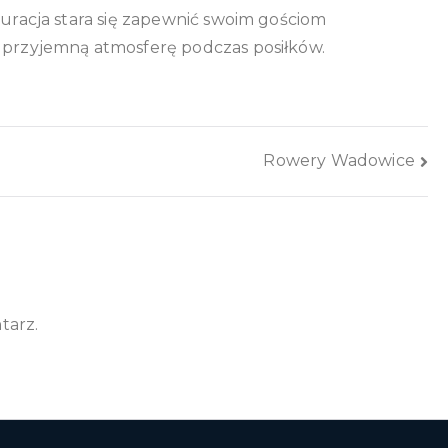
auracja stara się zapewnić swoim gościom
i przyjemną atmosferę podczas posiłków.
Rowery Wadowice
tarz.