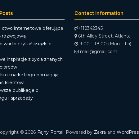
Posts
Contact Information
ctwo internetowe oferujące
+112342345
rę rozwojową
6th Alley Street, Atlanta
 warto czytać książki o
9:00 – 18:00 (Mon – Fri)
mail@gmail.com
e inspiracje z życia znanych
ębiorców
żki o marketingu pomagają
ć klientów
wsze publikacje o
ngu i sprzedaży
opyright © 2026
Fajny Portal
. Powered by
Zakra
and
WordPres