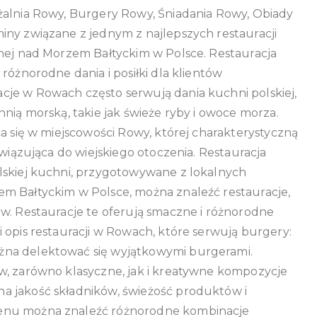
żalnia Rowy, Burgery Rowy, Śniadania Rowy, Obiady
iny związane z jednym z najlepszych restauracji
onej nad Morzem Bałtyckim w Polsce. Restauracja
różnorodne dania i posiłki dla klientów
je w Rowach często serwują dania kuchni polskiej,
nią morską, takie jak świeże ryby i owoce morza.
ca się w miejscowości Rowy, której charakterystyczną
awiązująca do wiejskiego otoczenia. Restauracja
lskiej kuchni, przygotowywane z lokalnych
m Bałtyckim w Polsce, można znaleźć restauracje,
ów. Restauracje te oferują smaczne i różnorodne
 opis restauracji w Rowach, które serwują burgery:
żna delektować się wyjątkowymi burgerami.
w, zarówno klasyczne, jak i kreatywne kompozycje
a jakość składników, świeżość produktów i
menu można znaleźć różnorodne kombinacje