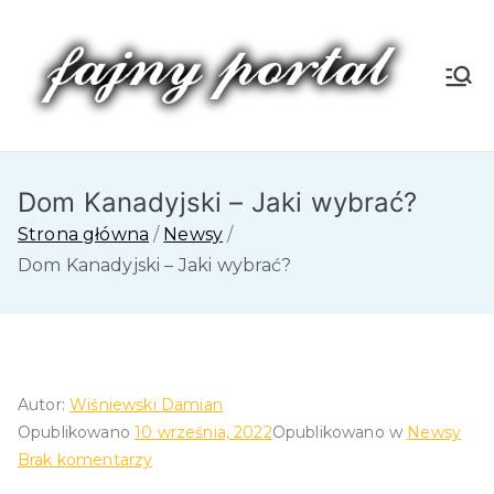
Przejdź
do
treści
Fa
jn
Dom Kanadyjski – Jaki wybrać?
y
Strona główna
Newsy
P
Dom Kanadyjski – Jaki wybrać?
or
tal
Autor:
Wiśniewski Damian
Opublikowano
10 września, 2022
Opublikowano w
Newsy
do
Brak komentarzy
Dom