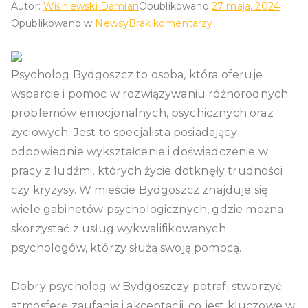
Autor:
Wiśniewski Damian
Opublikowano
27 maja, 2024
do
Opublikowano w
Newsy
Brak komentarzy
Gabinety
psychologiczne
Psycholog Bydgoszcz to osoba, która oferuje
w
Bydgoszczy:
wsparcie i pomoc w rozwiązywaniu różnorodnych
Miejsca
problemów emocjonalnych, psychicznych oraz
wsparcia
życiowych. Jest to specjalista posiadający
i
odpowiednie wykształcenie i doświadczenie w
rozwoju
pracy z ludźmi, których życie dotknęły trudności
osobistego
czy kryzysy. W mieście Bydgoszcz znajduje się
wiele gabinetów psychologicznych, gdzie można
skorzystać z usług wykwalifikowanych
psychologów, którzy służą swoją pomocą.
Dobry psycholog w Bydgoszczy potrafi stworzyć
atmosferę zaufania i akceptacji, co jest kluczowe w