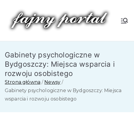
Przejdź
do
treści
Fa
jn
Gabinety psychologiczne w
y
Bydgoszczy: Miejsca wsparcia i
P
rozwoju osobistego
Strona główna
Newsy
or
Gabinety psychologiczne w Bydgoszczy: Miejsca
wsparcia i rozwoju osobistego
tal