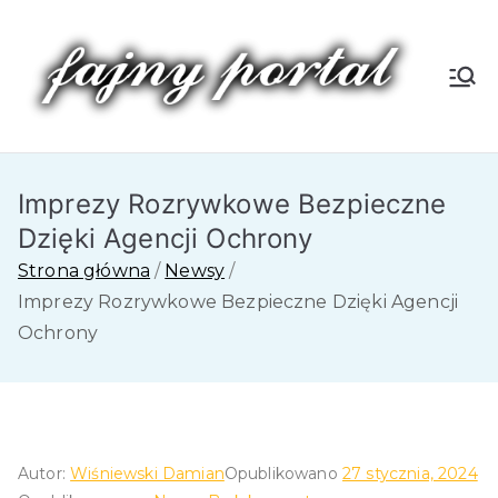
Przejdź
do
treści
Fa
jn
Imprezy Rozrywkowe Bezpieczne
y
Dzięki Agencji Ochrony
P
Strona główna
Newsy
Imprezy Rozrywkowe Bezpieczne Dzięki Agencji
or
Ochrony
tal
Autor:
Wiśniewski Damian
Opublikowano
27 stycznia, 2024