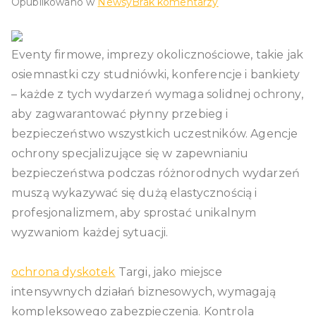
do
Opublikowano w
Newsy
Brak komentarzy
Imprezy
Rozrywkowe
Eventy firmowe, imprezy okolicznościowe, takie jak
Bezpieczne
Dzięki
osiemnastki czy studniówki, konferencje i bankiety
Agencji
– każde z tych wydarzeń wymaga solidnej ochrony,
Ochrony
aby zagwarantować płynny przebieg i
bezpieczeństwo wszystkich uczestników. Agencje
ochrony specjalizujące się w zapewnianiu
bezpieczeństwa podczas różnorodnych wydarzeń
muszą wykazywać się dużą elastycznością i
profesjonalizmem, aby sprostać unikalnym
wyzwaniom każdej sytuacji.
ochrona dyskotek
Targi, jako miejsce
intensywnych działań biznesowych, wymagają
kompleksowego zabezpieczenia. Kontrola