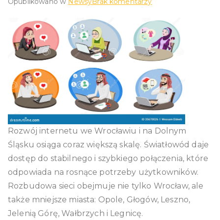
do
Opublikowano w
Newsy
Brak komentarzy
Internet
Jelenia
Góra
–
cyfrowa
rewolucja
w
regionie
Rozwój internetu we Wrocławiu i na Dolnym
Śląsku osiąga coraz większą skalę. Światłowód daje
dostęp do stabilnego i szybkiego połączenia, które
odpowiada na rosnące potrzeby użytkowników.
Rozbudowa sieci obejmuje nie tylko Wrocław, ale
także mniejsze miasta: Opole, Głogów, Leszno,
Jelenią Górę, Wałbrzych i Legnicę.