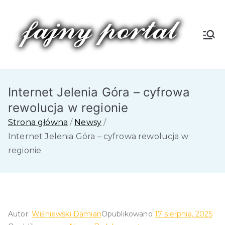
Przejdź
do
treści
Fa
jn
Internet Jelenia Góra – cyfrowa
y
rewolucja w regionie
P
Strona główna
Newsy
Internet Jelenia Góra – cyfrowa rewolucja w
or
regionie
tal
Autor:
Wiśniewski Damian
Opublikowano
17 sierpnia, 2025