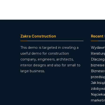
Zakra Construction
Recent 
This demo is targeted in creating a
Wydawni
useful demo for construction
literatu
company, engineers, architects,
Dlaczego
interior designs and also for small to
biznesie
large business.
Biznesow
przedsi
Jak ksią
zdobywa
Najcieka
marketi