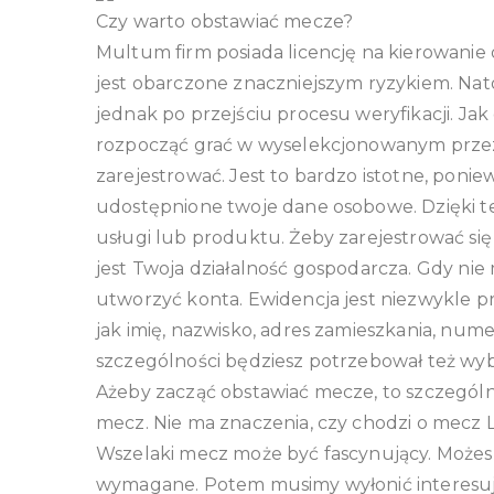
Czy warto obstawiać mecze?
Multum firm posiada licencję na kierowanie 
jest obarczone znaczniejszym ryzykiem. Nato
jednak po przejściu procesu weryfikacji. J
rozpocząć grać w wyselekcjonowanym przez 
zarejestrować. Jest to bardzo istotne, poni
udostępnione twoje dane osobowe. Dzięki 
usługi lub produktu. Żeby zarejestrować si
jest Twoja działalność gospodarcza. Gdy nie 
utworzyć konta. Ewidencja jest niezwykle p
jak imię, nazwisko, adres zamieszkania, numer
szczególności będziesz potrzebował też wyb
Ażeby zacząć obstawiać mecze, to szczególn
mecz. Nie ma znaczenia, czy chodzi o mecz L
Wszelaki mecz może być fascynujący. Możesz 
wymagane. Potem musimy wyłonić interesując