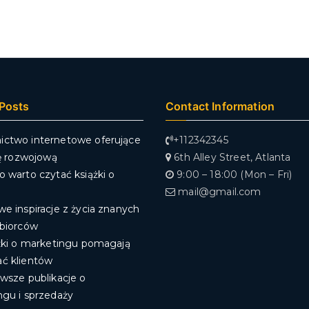
Posts
Contact Information
ctwo internetowe oferujące
+112342345
rę rozwojową
6th Alley Street, Atlanta
 warto czytać książki o
9:00 – 18:00 (Mon – Fri)
mail@gmail.com
e inspiracje z życia znanych
ębiorców
żki o marketingu pomagają
ć klientów
wsze publikacje o
ngu i sprzedaży