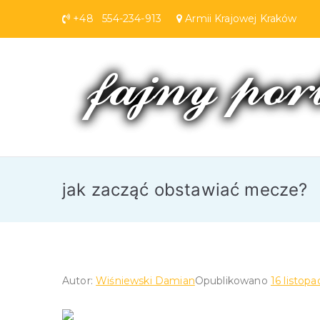
Przejdź
+48 554-234-913
Armii Krajowej Krakó
do
treści
jak zacząć obstawiać mecze?
Autor:
Wiśniewski Damian
Opublikowano
16 listopa