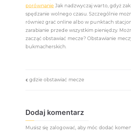
porównanie
Jak nadzwyczaj warto, gdyż za
spędzanie wolnego czasu. Szczególnie moż
również grać online albo w punktach stacj
zarabianie przede wszystkim pieniędzy. Możn
zacząć obstawiać mecze? Obstawianie meczy
bukmacherskich.
Nawigacja
gdzie obstawiać mecze
wpisu
Dodaj komentarz
Musisz się
zalogować
, aby móc dodać komen