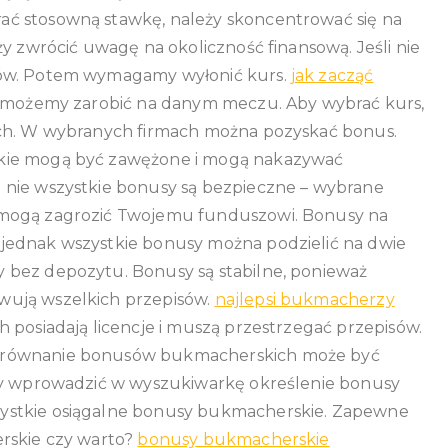
ć stosowną stawkę, należy skoncentrować się na
ży zwrócić uwagę na okoliczność finansową. Jeśli nie
zów. Potem wymagamy wyłonić kurs.
jak zacząć
rą możemy zarobić na danym meczu. Aby wybrać kurs,
ach. W wybranych firmach można pozyskać bonus.
skie mogą być zawężone i mogą nakazywać
 nie wszystkie bonusy są bezpieczne – wybrane
 mogą zagrozić Twojemu funduszowi. Bonusy na
jednak wszystkie bonusy można podzielić na dwie
 bez depozytu. Bonusy są stabilne, ponieważ
wują wszelkich przepisów.
najlepsi bukmacherzy
 posiadają licencje i muszą przestrzegać przepisów.
porównanie bonusów bukmacherskich może być
czy wprowadzić w wyszukiwarkę określenie bonusy
ystkie osiągalne bonusy bukmacherskie. Zapewne
rskie czy warto?
bonusy bukmacherskie