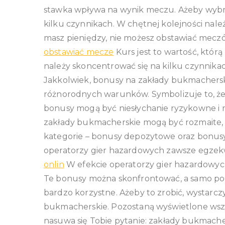
stawka wpływa na wynik meczu. Ażeby wybra
kilku czynnikach. W chętnej kolejności nale
masz pieniędzy, nie możesz obstawiać mec
obstawiać mecze
Kurs jest to wartość, któ
należy skoncentrować się na kilku czynnik
Jakkolwiek, bonusy na zakłady bukmacher
różnorodnych warunków. Symbolizuje to, że
bonusy mogą być niesłychanie ryzykowne i
zakłady bukmacherskie mogą być rozmaite, 
kategorie – bonusy depozytowe oraz bonusy
operatorzy gier hazardowych zawsze egzek
onlin
W efekcie operatorzy gier hazardowych
Te bonusy można skonfrontować, a samo 
bardzo korzystne. Ażeby to zrobić, wystar
bukmacherskie. Pozostaną wyświetlone wsz
nasuwa się Tobie pytanie: zakłady bukmache