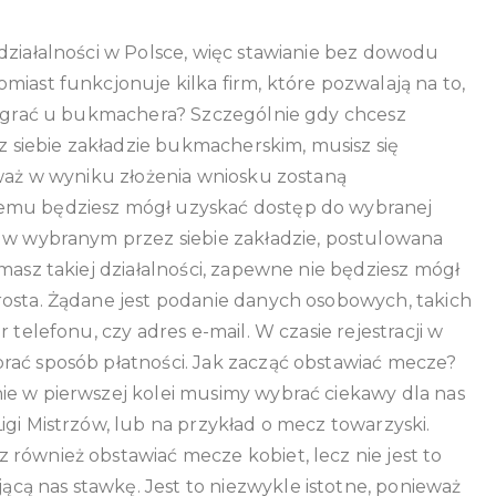
obstawiać
mecze?
działalności w Polsce, więc stawianie bez dowodu
miast funkcjonuje kilka firm, które pozwalają na to,
ak grać u bukmachera? Szczególnie gdy chcesz
siebie zakładzie bukmacherskim, musisz się
eważ w wyniku złożenia wniosku zostaną
temu będziesz mógł uzyskać dostęp do wybranej
ę w wybranym przez siebie zakładzie, postulowana
masz takiej działalności, zapewne nie będziesz mógł
rosta. Żądane jest podanie danych osobowych, takich
 telefonu, czy adres e-mail. W czasie rejestracji w
rać sposób płatności. Jak zacząć obstawiać mecze?
ie w pierwszej kolei musimy wybrać ciekawy dla nas
igi Mistrzów, lub na przykład o mecz towarzyski.
również obstawiać mecze kobiet, lecz nie jest to
ą nas stawkę. Jest to niezwykle istotne, ponieważ