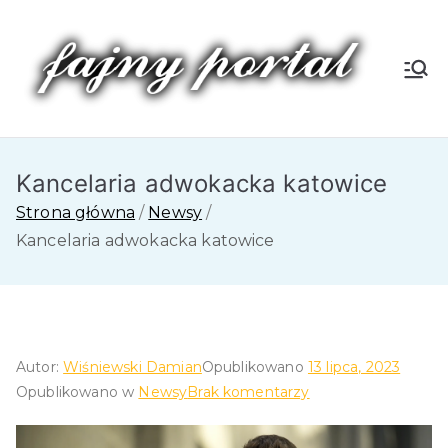
Przejdź
do
treści
Fa
jn
Kancelaria adwokacka katowice
y
Strona główna
Newsy
P
Kancelaria adwokacka katowice
or
tal
Autor:
Wiśniewski Damian
Opublikowano
13 lipca, 2023
do
Opublikowano w
Newsy
Brak komentarzy
Kancelaria
adwokacka