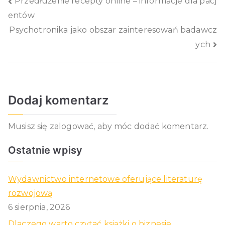
Nawigacja
Przedłużenie recepty online – informacje dla pacj
entów
wpisu
Psychotronika jako obszar zainteresowań badawcz
ych
Dodaj komentarz
Musisz się
zalogować
, aby móc dodać komentarz.
Ostatnie wpisy
Wydawnictwo internetowe oferujące literaturę
rozwojową
6 sierpnia, 2026
Dlaczego warto czytać książki o biznesie