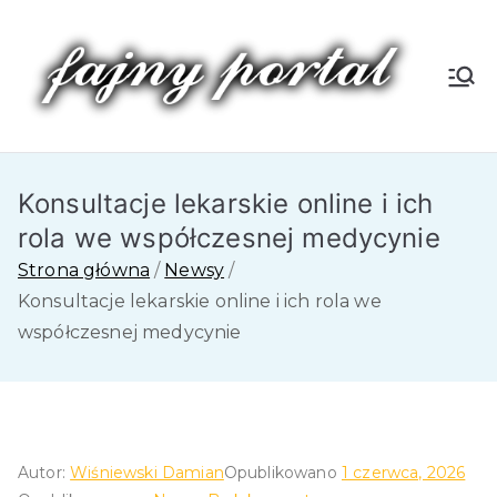
Przejdź
do
treści
Fa
jn
Konsultacje lekarskie online i ich
y
rola we współczesnej medycynie
P
Strona główna
Newsy
Konsultacje lekarskie online i ich rola we
or
współczesnej medycynie
tal
Autor:
Wiśniewski Damian
Opublikowano
1 czerwca, 2026