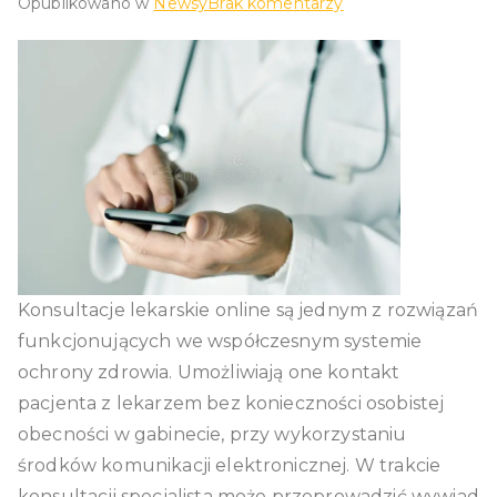
do
Opublikowano w
Newsy
Brak komentarzy
Konsultacje
lekarskie
online
i
ich
rola
we
współczesnej
medycynie
Konsultacje lekarskie online są jednym z rozwiązań
funkcjonujących we współczesnym systemie
ochrony zdrowia. Umożliwiają one kontakt
pacjenta z lekarzem bez konieczności osobistej
obecności w gabinecie, przy wykorzystaniu
środków komunikacji elektronicznej. W trakcie
konsultacji specjalista może przeprowadzić wywiad