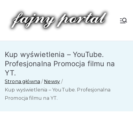
Przejdź
do
treści
Fa
jn
Kup wyświetlenia – YouTube.
y
Profesjonalna Promocja filmu na
P
YT.
Strona główna
Newsy
or
Kup wyświetlenia – YouTube. Profesjonalna
Promocja filmu na YT.
tal