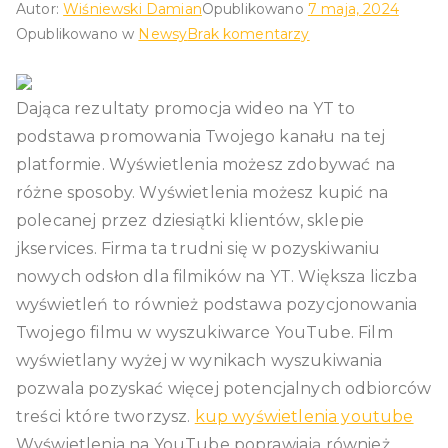
Autor:
Wiśniewski Damian
Opublikowano
7 maja, 2024
do
Opublikowano w
Newsy
Brak komentarzy
Kup
wyświetlenia
Dająca rezultaty promocja wideo na YT to
–
YouTube.
podstawa promowania Twojego kanału na tej
Profesjonalna
platformie. Wyświetlenia możesz zdobywać na
Promocja
różne sposoby. Wyświetlenia możesz kupić na
filmu
polecanej przez dziesiątki klientów, sklepie
na
jkservices. Firma ta trudni się w pozyskiwaniu
YT.
nowych odsłon dla filmików na YT. Większa liczba
wyświetleń to również podstawa pozycjonowania
Twojego filmu w wyszukiwarce YouTube. Film
wyświetlany wyżej w wynikach wyszukiwania
pozwala pozyskać więcej potencjalnych odbiorców
treści które tworzysz.
kup wyświetlenia youtube
Wyświetlenia na YouTube poprawiają również