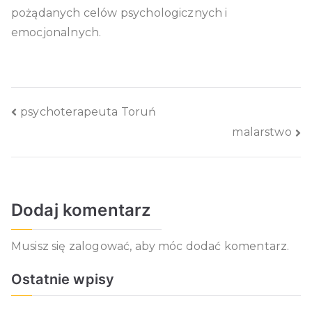
pożądanych celów psychologicznych i
emocjonalnych.
Nawigacja
psychoterapeuta Toruń
malarstwo
wpisu
Dodaj komentarz
Musisz się
zalogować
, aby móc dodać komentarz.
Ostatnie wpisy