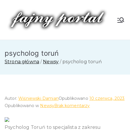
Przejdź
do
treści
Fa
jn
psycholog toruń
y
Strona główna
Newsy
psycholog toruń
P
or
tal
Autor:
Wiśniewski Damian
Opublikowano
10 czerwca, 2023
do
Opublikowano w
Newsy
Brak komentarzy
psycholog
toruń
Psycholog Toruń to specjalista z zakresu