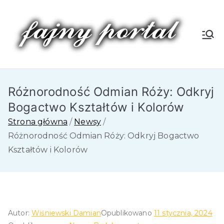
Przejdź
do
treści
Fa
jn
Różnorodność Odmian Róży: Odkryj
y
Bogactwo Kształtów i Kolorów
P
Strona główna
Newsy
Różnorodność Odmian Róży: Odkryj Bogactwo
or
Kształtów i Kolorów
tal
Autor:
Wiśniewski Damian
Opublikowano
11 stycznia, 2024