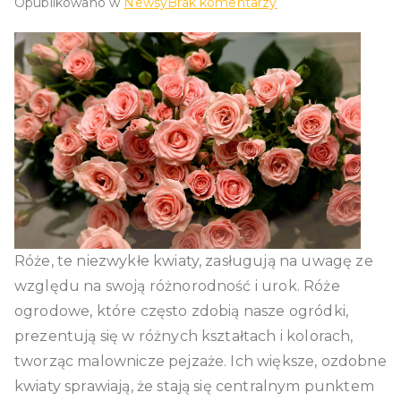
do
Opublikowano w
Newsy
Brak komentarzy
Różnorodność
Odmian
Róży:
Odkryj
Bogactwo
Kształtów
i
Kolorów
Róże, te niezwykłe kwiaty, zasługują na uwagę ze
względu na swoją różnorodność i urok. Róże
ogrodowe, które często zdobią nasze ogródki,
prezentują się w różnych kształtach i kolorach,
tworząc malownicze pejzaże. Ich większe, ozdobne
kwiaty sprawiają, że stają się centralnym punktem