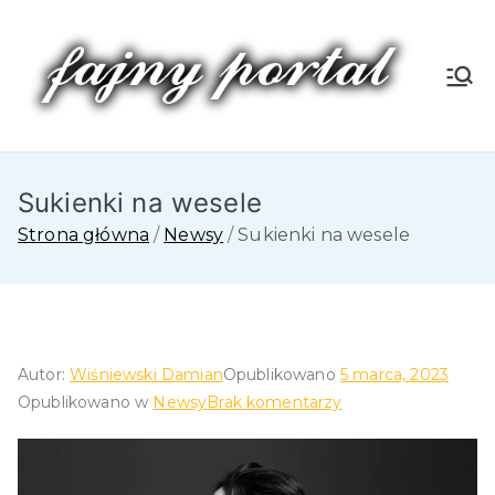
Przejdź
do
treści
Fa
jn
Sukienki na wesele
y
Strona główna
Newsy
Sukienki na wesele
P
or
tal
Autor:
Wiśniewski Damian
Opublikowano
5 marca, 2023
do
Opublikowano w
Newsy
Brak komentarzy
Sukienki
na
wesele