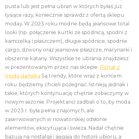
pusta lub jest pełna ubrań w których byłaś już
tysiące razy, koniecznie sprawdź z ofertą sklepu
moday. W 2023 roku modne będą jeansowe total
looki (np. połączenie kurtki ze spódnicą, spodni z
kamizelką i płaszczem), długie spódnice, spodnie
cargo, dzwony oraz jeansowe płaszcze, marynarki i
obszerne katany. Wszystkie te ubrania znajdziesz
w prezentowanym przez nas sklepie.
Portal z
modą damską
Są trendy, które wraz z końcem
roku będziemy chcieli pożegnać. Istnieją jednak i
takie, których kontynuację chętnie zobaczymy w
nowym sezonie. Projektanci zadbali o to, by moda
w 2023 r. była pełna znajomych, ale
zaserwowanych w nowatorskiej odsłonie
elementów, ekscytująca i świeża. Nadal chętnie
bazują na nostalgii i sięgają do historii ubioru, a