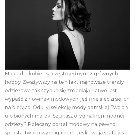
Moda dla kobiet są często jednymi z głównych
hobby. Zważywszy na ten fakt najnowsze trendy
odzieżowe tak szybko się zmieniają. Łatwo jest
wypaść z nowinek modowych, jeśli nie śledzi się ich
na bieżąco. Odkryj selekcję mody damskiej Twoich
ulubionych marek. Szukasz oryginalnej i modnej
odziezy? Polecany portal modowy na pewno
sprosta Twoim wymaganiom. Jeśli Twoja szafa jest