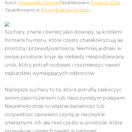
Autor:
Wiśniewski Damian
Opublikowano
3 marca, 2024
do
Opublikowano w
Newsy
Brak komentarzy
Szczegółowe
spojrzenie
Suchary, znane również jako dowcipy, są krótkimi
na
świat
formami humoru, które często charakteryzują się
sucharów:
prostotą i przewidywalnością. Niemniej jednak, w
Humor
swojej prostocie kryje się niekiedy niespodziewany
w
urok, który potrafi rozbawić i rozśmieszyć nawet
codziennej
najbardziej wymagających odbiorców.
prostocie.
Najlepsze suchary to te, które potrafią zaskoczyć
swoim zakończeniem lub nieoczywistym pułapem.
Niejednokrotnie to właśnie banalność lub
oczywistość opowieści czynią je niezwykle
śmiesznymi. Ich siła tkwi często w prostocie, która
prowokuje uśmiech nawet w najmniej