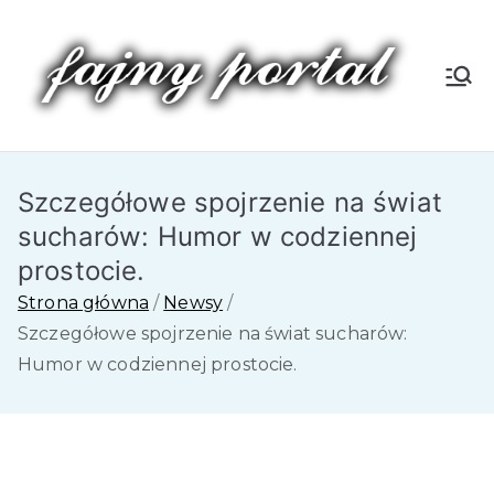
Przejdź
do
treści
Fa
jn
Szczegółowe spojrzenie na świat
y
sucharów: Humor w codziennej
P
prostocie.
Strona główna
Newsy
or
Szczegółowe spojrzenie na świat sucharów:
Humor w codziennej prostocie.
tal