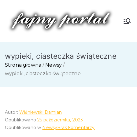
Przejdź
do
treści
Fa
jn
wypieki, ciasteczka świąteczne
y
Strona główna
Newsy
P
wypieki, ciasteczka świąteczne
or
tal
Autor:
Wiśniewski Damian
Opublikowano
25 października, 2023
do
Opublikowano w
Newsy
Brak komentarzy
wypieki,