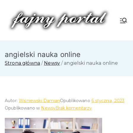
Przejdź
do
treści
Fa
jn
angielski nauka online
y
Strona główna
Newsy
angielski nauka online
P
or
tal
Autor:
Wiśniewski Damian
Opublikowano
6 stycznia, 2023
do
Opublikowano w
Newsy
Brak komentarzy
angielski
nauka
online