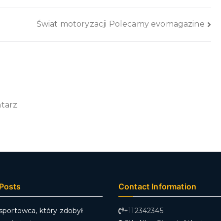
Świat motoryzacji Polecamy evomagazine
tarz.
Posts
Contact Information
 sportowca, który zdobył
+112342345