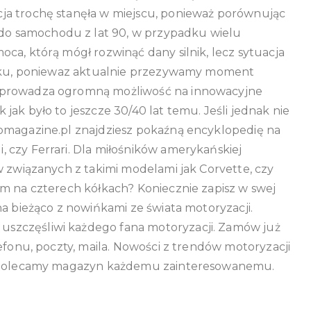
ja trochę stanęła w miejscu, ponieważ porównując
o samochodu z lat 90, w przypadku wielu
ca, którą mógł rozwinąć dany silnik, lecz sytuacja
wieku, poniewaz aktualnie przezywamy moment
wprowadza ogromną możliwość na innowacyjne
ak było to jeszcze 30/40 lat temu. Jeśli jednak nie
vomagazine.pl znajdziesz pokaźną encyklopedię na
 czy Ferrari. Dla miłośników amerykańskiej
w związanych z takimi modelami jak Corvette, czy
em na czterech kółkach? Koniecznie zapisz w swej
na bieżąco z nowińkami ze świata motoryzacji.
szczęśliwi każdego fana motoryzacji. Zamów już
efonu, poczty, maila. Nowości z trendów motoryzacji
t. Polecamy magazyn każdemu zainteresowanemu.