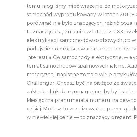
temu mogliśmy mieć wrażenie, że motoryzac
samochód wyprodukowany w latach 2010+ d
porównać nie było znaczących różnić poza mo
ta znacząco się zmieniła w latach 20 XXI 
elektryfikacji samochodów osobowych, co 
podejście do projektowania samochodów, tak j
interesują Cię samochody elektryczne, w e
temat samochodów spalinowych jak np. Audi,
motoryzacji napisane zostało wiele artykułó
Challenger. Chcesz być na bieżąco ze świat
zakładce link do evomagazine, by być stale 
Miesięczna prenumerata numeru na pewno u
dzisiaj. Możesz to zrealizować za pomocą tel
w niewielkiej cenie — to znaczący prezen