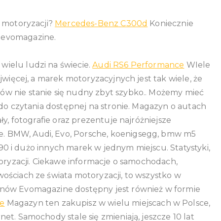
ze
a motoryzacji?
Mercedes-Benz C300d
Koniecznie
świata
samochodów
 evomagazine.
–
Evomagazine.p
ielu ludzi na świecie.
Audi RS6 Performance
WIele
jwięcej, a marek motoryzacyjnych jest tak wiele, że
w nie stanie się nudny zbyt szybko.. Możemy mieć
 do czytania dostępnej na stronie. Magazyn o autach
ły, fotografie oraz prezentuje najróżniejsze
. BMW, Audi, Evo, Porsche, koenigsegg, bmw m5
sf90 i dużo innych marek w jednym miejscu. Statystyki,
toryzacji. Ciekawe informacje o samochodach,
ościach ze świata motoryzacji, to wszystko w
ynów Evomagazine dostępny jest również w formie
e
Magazyn ten zakupisz w wielu miejscach w Polsce,
t. Samochody stale się zmieniają, jeszcze 10 lat