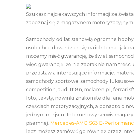
Szukasz najciekawszych informacji ze świat
zapoznaj się z magazynem motoryzacyjnym
Samochody od lat stanowią ogromne hobby w
osób chce dowiedzieć się na ich temat jak na
możemy mieć gwarancję, że świat samochodó
więc gwarancję, że nie zabraknie nam treści
przedstawia interesujące informacje, materia
samochody sportowe, samochody luksusowe
competition, audi tt 8n, mclaren p1, ferrari 
foto, teksty, nowinki znakomite dla fana mo
częściach motoryzacyjnych, a ponadto o now
jednym miejscu. Internetowy serwis magaz
pisemnej.
Mercedes-AMG S63 E-Performanc
lecz możesz zamówić go również przez interne