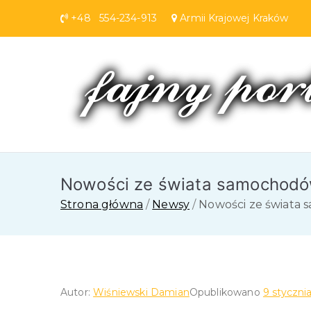
Przejdź
+48 554-234-913
Armii Krajowej Krakó
do
treści
Nowości ze świata samochodó
Strona główna
Newsy
Nowości ze świata
Autor:
Wiśniewski Damian
Opublikowano
9 styczni