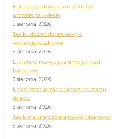
Historia sportowca, który zdobył
uznanie na świecie
5 sierpnia, 2026
Jak budować dobre nawyki
l
wspierające zdrowie
5 sierpnia, 2026
Literatura rozwijająca umiejętności
handlowe
5 sierpnia, 2026
Najczęstsze pytania dotyczące startu
sklepu
5 sierpnia, 2026
Jak literatura wspiera rozwój finansowy
5 sierpnia, 2026