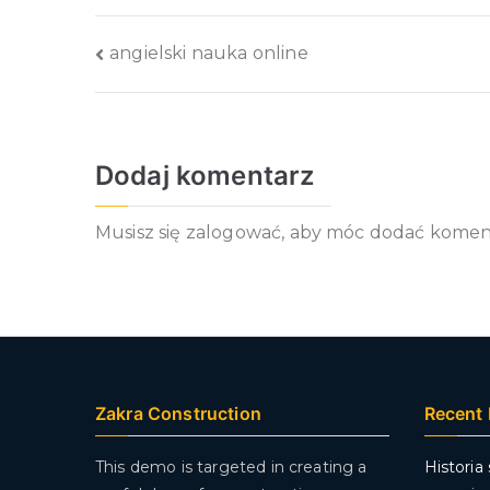
Nawigacja
angielski nauka online
wpisu
Dodaj komentarz
Musisz się
zalogować
, aby móc dodać komen
Zakra Construction
Recent 
This demo is targeted in creating a
Historia