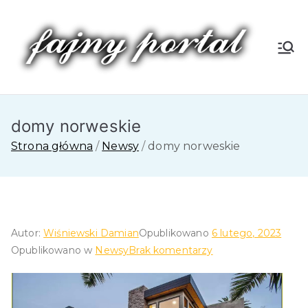
Przejdź
do
treści
Fa
jn
domy norweskie
y
Strona główna
Newsy
domy norweskie
P
or
tal
Autor:
Wiśniewski Damian
Opublikowano
6 lutego, 2023
do
Opublikowano w
Newsy
Brak komentarzy
domy
norweskie