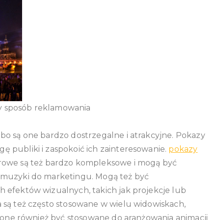
Warszawa
y sposób reklamowania
bo są one bardzo dostrzegalne i atrakcyjne. Pokazy
 publiki i zaspokoić ich zainteresowanie.
pokazy
rowe są też bardzo kompleksowe i mogą być
 muzyki do marketingu. Mogą też być
 efektów wizualnych, takich jak projekcje lub
 są też często stosowane w wielu widowiskach,
ą one również być stosowane do aranżowania animacji