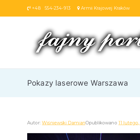
Przejdź
+48 554-234-913
Armii Krajowej Krakó
do
treści
Pokazy laserowe Warszawa
Autor:
Wiśniewski Damian
Opublikowano
11 lutego