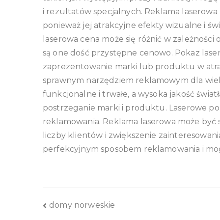
i rezultatów specjalnych. Reklama lasero
ponieważ jej atrakcyjne efekty wizualne i ś
laserowa cena może się różnić w zależności 
są one dość przystępne cenowo. Pokaz la
zaprezentowanie marki lub produktu w atra
sprawnym narzędziem reklamowym dla wielu f
funkcjonalne i trwałe, a wysoka jakość świa
postrzeganie marki i produktu. Laserowe 
reklamowania. Reklama laserowa może być 
liczby klientów i zwiększenie zainteresow
perfekcyjnym sposobem reklamowania i mogą
Nawigacja
domy norweskie