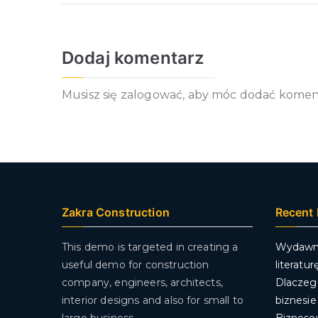
wpisu
Dodaj komentarz
Musisz się
zalogować
, aby móc dodać komen
Zakra Construction
Recent 
This demo is targeted in creating a
Wydawni
useful demo for construction
literatu
company, engineers, architects,
Dlaczego
interior designs and also for small to
biznesie
large business.
Biznesow