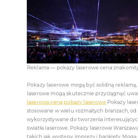
Reklama — pokazy laserowe cena znakomit
Pokazy laserowe mogą być solidną reklamą, 
laserowe mogą skutecznie przyciągnąć uwagę
laserowa cena
pokazy laserowe
Pokazy lase
stosowane w wielu rozmaitych branżach, od
wykorzystywane do tworzenia interesujących
światła laserowe. Pokazy laserowe Warszawa
takich jak występy, imprezy i bankiety. Mog