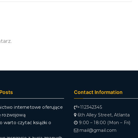
tarz.
Posts
Contact Information
ctwo internetowe oferujące
+112342345
rę rozwojową
6th Alley Street, Atlanta
 warto czytać książki o
9:00 – 18:00 (Mon – Fri)
mail@gmail.com
e inspiracje z życia znanych